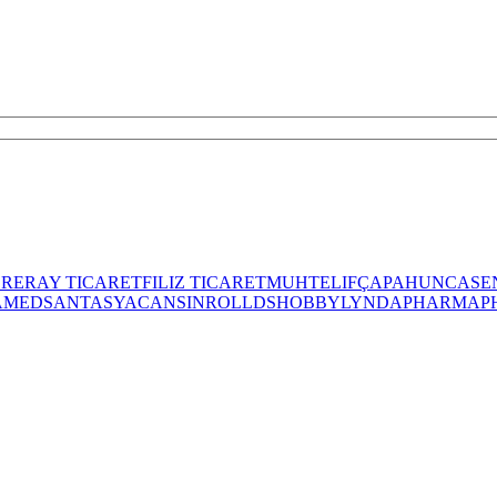
ER
ERAY TICARET
FILIZ TICARET
MUHTELIF
ÇAPA
HUNCA
SE
AMED
SANTASYA
CANSIN
ROLL
DS
HOBBY
LYNDAPHARMA
P