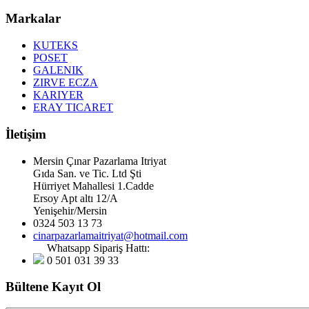
Markalar
KUTEKS
POSET
GALENIK
ZIRVE ECZA
KARIYER
ERAY TICARET
İletişim
Mersin Çınar Pazarlama Itriyat
Gıda San. ve Tic. Ltd Şti
Hürriyet Mahallesi 1.Cadde
Ersoy Apt altı 12/A
Yenişehir/Mersin
0324 503 13 73
cinarpazarlamaitriyat@hotmail.com
Whatsapp Sipariş Hattı:
0 501 031 39 33
Bültene Kayıt Ol