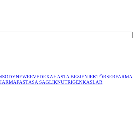
NSODYNE
WEE
VEDEXA
HASTA BEZI
ENJEKTÖR
SERFARMA
HARMAFAST
ASA SAGLIK
NUTRIGEN
KASLAR