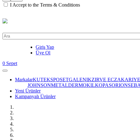
I Accept to the Terms & Conditions
Giriş Yap
Üye Ol
0
Sepet
Markalar
KUTEKS
POSET
GALENIK
ZIRVE ECZA
KARIY
JOHNSON
METAL
DERMOKIL
KOPAS
ORION
SEB
Yeni Ürünler
Kampanyalı Ürünler