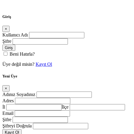
Giriş
×
Kullanıcı Adı
Şifre
Beni Hatırla?
Üye değil misin?
Kayıt Ol
Yeni Üye
×
Adınız Soyadınız
Adres
İl
İlçe
Email
Şifre
Şifreyi Doğrula